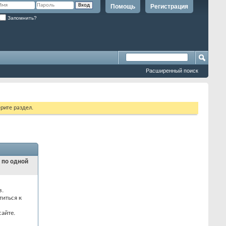
Помощь
Регистрация
Запомнить?
Расширенный поиск
рите раздел.
и по одной
з.
титься к
айте.