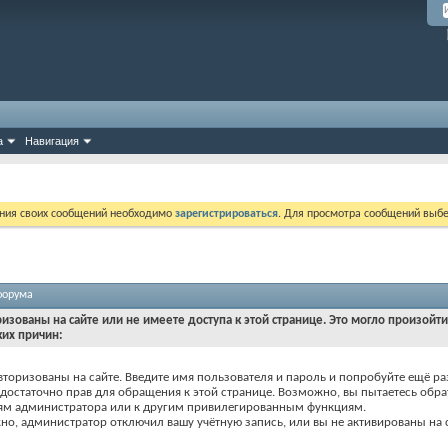
а
Навигация
ния своих сообщений необходимо
зарегистрироваться
. Для просмотра сообщений выбе
форума
ризованы на сайте или не имеете доступа к этой странице. Это могло произойт
ких причин:
вторизованы на сайте. Введите имя пользователя и пароль и попробуйте ещё ра
едостаточно прав для обращения к этой странице. Возможно, вы пытаетесь обра
ям администратора или к другим привилегированным функциям.
о, администратор отключил вашу учётную запись, или вы не активированы на с