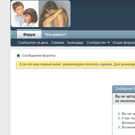
Форум
Что нового?
Сообщения за день
Справка
Календарь
Сообщество
Опции форум
Сообщение форума
Если это ваш первый визит, рекомендуем почитать
справку
. Для размеще
Сообщение 
Вы не авто
из несколь
Вы не а
У вас н
функци
Возможн