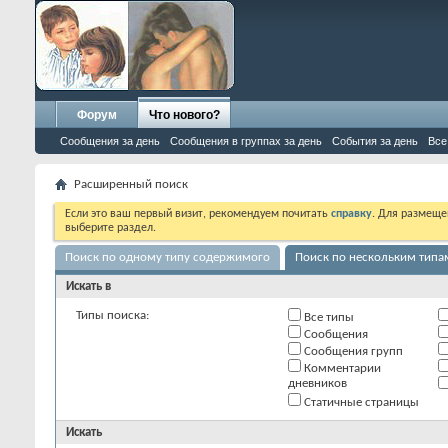
Форум
Что нового?
Сообщения за день
Сообщения в группах за день
События за день
Все
Расширенный поиск
Если это ваш первый визит, рекомендуем почитать
справку
. Для размеще
выберите раздел.
Поиск по одному типу содержимого
Поиск по нескольким тип
Искать в
Типы поиска:
Все типы
Сообщения
Сообщения групп
Комментарии
дневников
Статичные страницы
Искать