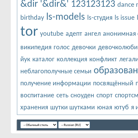
&dir
'&dir&'
123123123
dance
ls-models
birthday
ls-студия
ls issue
tor
youtube
адепт
ангел
анонимная 
википедия
голос
девочки
девочколюби
йук
каталог
коллекция
конфликт
легал
образова
неблагополучные семьи
получение информации
посвящённый
воспитание
сеть
сноуден
спорт
спортс
хранения
шутки шутками
юная
ютуб
я 