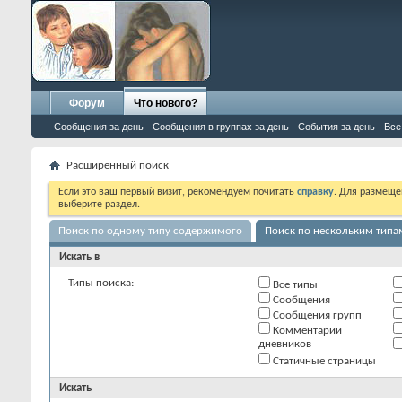
Форум
Что нового?
Сообщения за день
Сообщения в группах за день
События за день
Все
Расширенный поиск
Если это ваш первый визит, рекомендуем почитать
справку
. Для размеще
выберите раздел.
Поиск по одному типу содержимого
Поиск по нескольким тип
Искать в
Типы поиска:
Все типы
Сообщения
Сообщения групп
Комментарии
дневников
Статичные страницы
Искать