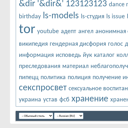
&dir
'&dir&'
123123123
dance
ls-models
birthday
ls-студия
ls issue
tor
youtube
адепт
ангел
анонимная 
википедия
гендерная дисфория
голос
информация
исповедь
йук
каталог
кол
преследования
материал
неблагополу
пипецц
политика
полиция
получение 
секспросвет
сексуальное воспита
хранение
украина
устав
фсб
хране