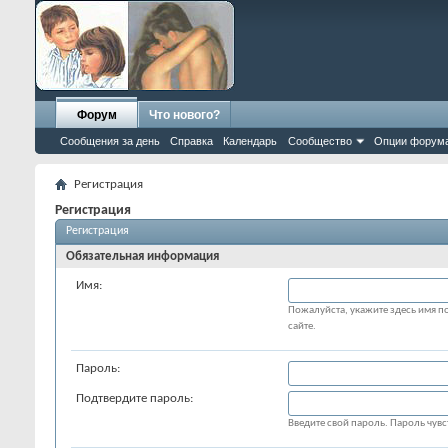
Форум
Что нового?
Сообщения за день
Справка
Календарь
Сообщество
Опции форум
Регистрация
Регистрация
Регистрация
Обязательная информация
Имя:
Пожалуйста, укажите здесь имя по
сайте.
Пароль:
Подтвердите пароль:
Введите свой пароль. Пароль чувст