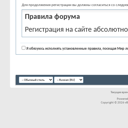
Для продолжения регистрации вы должны согласиться со следу
Правила форума
Регистрация на сайте абсолютно
рекомендуем вам ознакомиться 
согласны со всеми условиями, п
Я обязуюсь исполнять установленные правила, посещая Мир лю
исполнять установленные прави
регистрацию". Если вы передум
чтобы вернуться на главную стр
Хотя модераторы и администр
Текущее вре
детства, стараются удалять все
Powered
Copyright © 2026 vBul
сообщения из разделов на фору
просмотреть невозможно. Сооб
автора, и никак не руководства 