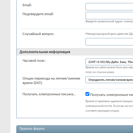
Email:
Подтвердите email:
Введите правильный адрес элект
Случайный вопрос:
Международный день девочек (Да
Дополнительная информация
Часовой пояс:
Время на сайте может быть выставл
пояс из списка ниже.
Опции перехода на летнее/зимнее
время (DST):
Получать электронные письма...
Получать электронные пи
Время от времени администрация 
электронной почте. Если вы не хо
соответствующие опции.
Правила форума