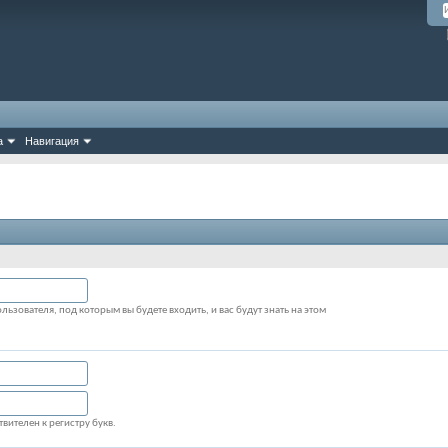
а
Навигация
льзователя, под которым вы будете входить, и вас будут знать на этом
вителен к регистру букв.