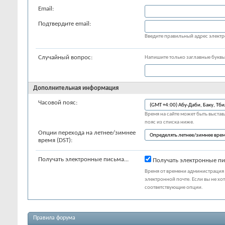
Email:
Подтвердите email:
Введите правильный адрес элект
Случайный вопрос:
Напишите только заглавные букв
Дополнительная информация
Часовой пояс:
Время на сайте может быть выставл
пояс из списка ниже.
Опции перехода на летнее/зимнее
время (DST):
Получать электронные письма...
Получать электронные пи
Время от времени администрация 
электронной почте. Если вы не хо
соответствующие опции.
Правила форума