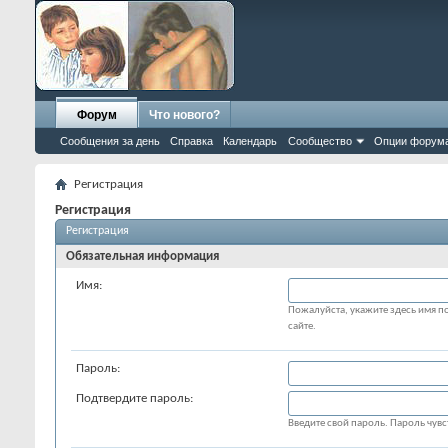
Форум
Что нового?
Сообщения за день
Справка
Календарь
Сообщество
Опции форум
Регистрация
Регистрация
Регистрация
Обязательная информация
Имя:
Пожалуйста, укажите здесь имя по
сайте.
Пароль:
Подтвердите пароль:
Введите свой пароль. Пароль чувст