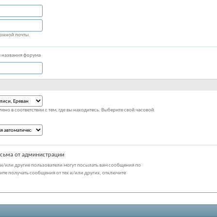
ронной почты.
ы названия форума
ено в соответствии с тем, где вы находитесь. Выберите свой часовой
сьма от администрации
и/или другие пользователи могут посылать вам сообщения по
тите получать сообщения от тех и/или других, отключите