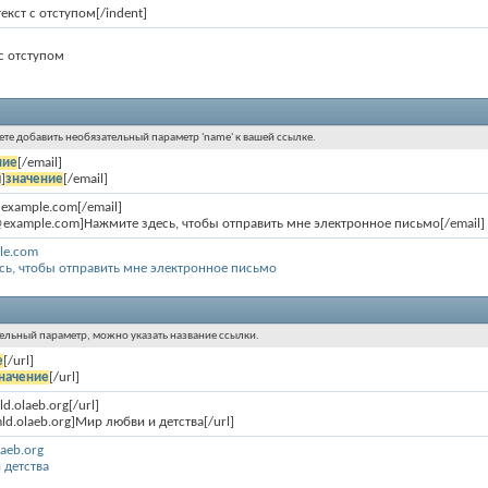
текст с отступом[/indent]
 с отступом
жете добавить необязательный параметр 'name' к вашей ссылке.
ние
[/email]
я
]
значение
[/email]
@example.com[/email]
@example.com]Нажмите здесь, чтобы отправить мне электронное письмо[/email]
le.com
сь, чтобы отправить мне электронное письмо
тельный параметр, можно указать название ссылки.
е
[/url]
начение
[/url]
ld.olaeb.org[/url]
mld.olaeb.org]Мир любви и детства[/url]
laeb.org
 детства