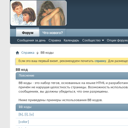
Форум
Что нового?
Сообщения за день
Справка
Календарь
Сообщество
Опции форум
Справка
BB коды
Если это ваш первый визит, рекомендуем почитать
справку
. Для размеще
BB код
Пояснение
BB коды - это набор тегов, основанных на языке HTML и разработа
причём не нарушая целостность страницы. Возможность использов
сообщениях, вы должны убедиться, что они разрешены.
Ниже приведены примеры использования BB кодов.
BB коды
[b]
,
[i]
,
[u]
[color]