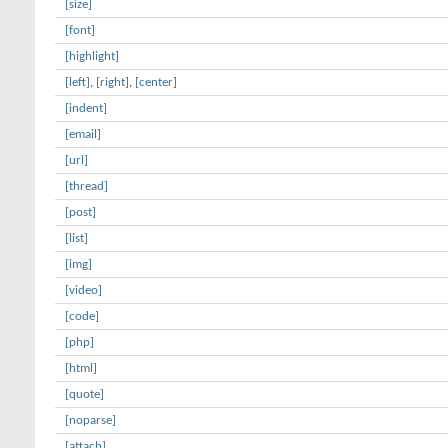
[size]
[font]
[highlight]
[left]
,
[right]
,
[center]
[indent]
[email]
[url]
[thread]
[post]
[list]
[img]
[video]
[code]
[php]
[html]
[quote]
[noparse]
[attach]