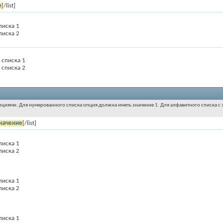
е
[/list]
писка 1
писка 2
 списка 1
 списка 2
пциями. Для нумерованного списка опция должна иметь значение 1. Для алфавитного списка с з
начение
[/list]
писка 1
писка 2
писка 1
писка 2
писка 1