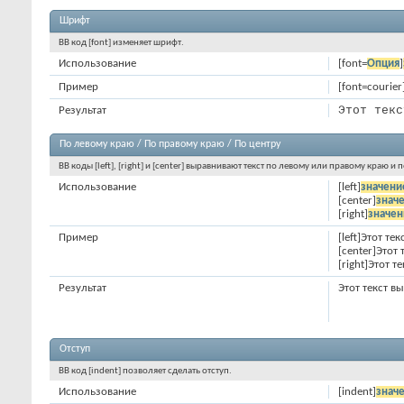
Шрифт
BB код [font] изменяет шрифт.
Использование
[font=
Опция
]
Пример
[font=courie
Этот текс
Результат
По левому краю / По правому краю / По центру
BB коды [left], [right] и [center] выравнивают текст по левому или правому краю и 
Использование
[left]
значени
[center]
знач
[right]
значен
Пример
[left]Этот те
[center]Этот
[right]Этот 
Результат
Этот текст в
Отступ
BB код [indent] позволяет сделать отступ.
Использование
[indent]
знач