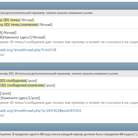
ользуя дополнительный параметр, можно указать название ссылки.
р (ID) темы
[/thread]
р (ID) темы
]
значение
[/thread]
8[/thread]
8]Нажмите здесь![/thread]
ение: ID темы/сообщения дан только как пример и может не ссылаться на сущ
olaeb.org/showthread.php?t=42918
сь!
 номер (ID). Используя дополнительный параметр, можно указать название ссылки.
(ID) сообщения
[/post]
(ID) сообщения
]
значение
[/post]
[/post]
]Нажмите здесь![/post]
ение: ID темы/сообщения дан только как пример и может не ссылаться на сущ
olaeb.org/showthread.php?p=269302#post269302
сь!
 опциями. В пределах одного BB код списка каждый маркер должен быть определен BB кодом [*].