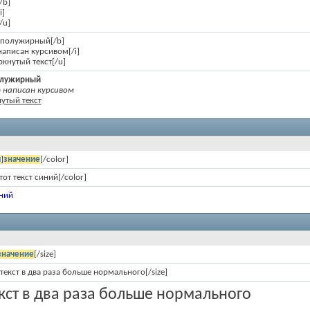
/b]
i]
/u]
т полужирный[/b]
 написан курсивом[/i]
ркнутый текст[/u]
полужирный
написан курсивом
утый текст
я
]
значение
[/color]
тот текст синий[/color]
иний
значение
[/size]
 текст в два раза больше нормального[/size]
екст в два раза больше нормального