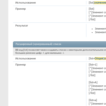
Использование
[list]
значени
Пример
[list]
[*]Элемент с
[*]Элемент с
[/list]
Результат
Элемент
Элемент
Расширенный (нумерованный) список
BB код [list] позволяет также создавать списки с некоторыми дополнительными о
больших римских цифр - I, для маленьких - i.
Использование
[list=
Опция
]
з
Пример
[list=1]
[*]Элемент с
[*]Элемент с
[/list]
[list=A]
[*]Элемент с
[*]Элемент с
[/list]
[list=a]
[*]Элемент с