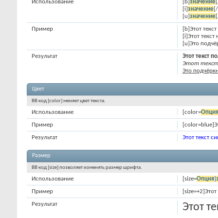
Использование
[b]
значение
[
[i]
значение
[/
[u]
значение
[
Пример
[b]Этот текс
[i]Этот текст
[u]Это подчё
Результат
Этот текст 
Этот текст 
Это подчёркн
Цвет
BB код [color] меняет цвет текста.
Использование
[color=
Опци
Пример
[color=blue]Э
Результат
Этот текст с
Размер
BB код [size] позволяет изменять размер шрифта.
Использование
[size=
Опция
]
Пример
[size=+2]Этот
Результат
Этот т