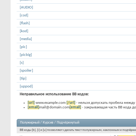
[AUDIO]
[cod]
[flash]
[kod]
[media]
[pic]
[picbig]
[s]
[spoiler]
[tip]
[uppod]
Неправильное использование BB кодов:
[url]
www.example.com
[/url]
- нельзя допускать пробела между 
[email]
mail@domain.com
[email]
- закрывающая часть BB кода дол
Полужирный / Курсив / Подчёркнутый
BB коды [b], [i] и [u] позволяют сделать текст полужирным, наклонным и подчёрк