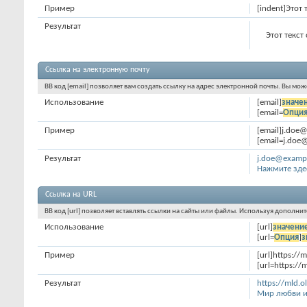
Пример
[indent]Этот 
Результат
Этот текст
Ссылка на электронную почту
BB код [email] позволяет вам создать ссылку на адрес электронной почты. Вы мо
Использование
[email]
значе
[email=
Опци
Пример
[email]j.doe
[email=j.doe
Результат
j.doe@examp
Нажмите зде
Ссылка на URL
BB код [url] позволяет вставлять ссылки на сайты или файлы. Используя дополни
Использование
[url]
значени
[url=
Опция
]
з
Пример
[url]https://m
[url=https://
Результат
https://mld.o
Мир любви и