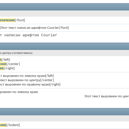
значение
[/font]
r]Этот текст написан шрифтом Courier[/font]
т написан шрифтом Courier
по центру соответственно.
е
[/left]
ение
[/center]
ие
[/right]
кст выровнен по левому краю[/left]
 текст выровнен по центру[/center]
текст выровнен по правому краю[/right]
ыровнен по левому краю
Этот текст выровнен по цен
ение
[/indent]