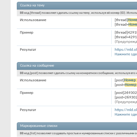
Ссылка на тему
BB код [thread] позволяет сделать ссылку на тему, используя её номер (ID). Исп
Использование
[thread]
Номе
[thread=
Номе
Пример
[thread]4291
[thread=4291
(Предупрежд
Результат
https://mld.
Нажмите зде
Ссылка на сообщение
BB код [post] позволяет сделать ссылку на конкретное сообщение, используя его
Использование
[post]
Номер 
[post=
Номер 
Пример
[post]269302
[post=269302
(Предупрежд
Результат
https://mld.
Нажмите зде
Маркированные списки
BB код [list] позволяет создавать простые и нумерованные списки с различными