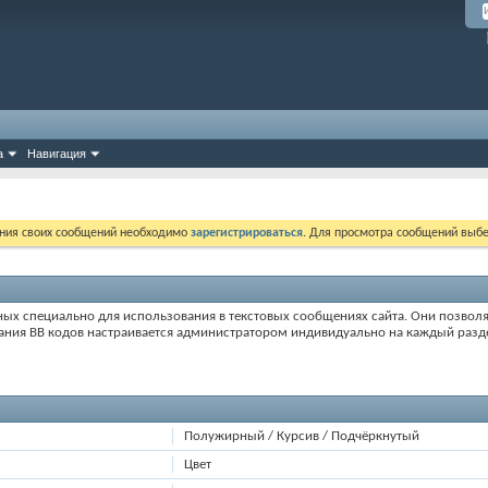
а
Навигация
ния своих сообщений необходимо
зарегистрироваться
. Для просмотра сообщений выбе
нных специально для использования в текстовых сообщениях сайта. Они позвол
ания BB кодов настраивается администратором индивидуально на каждый разде
Полужирный / Курсив / Подчёркнутый
Цвет