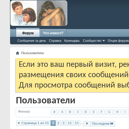
Форум
Что нового?
Сообщения за день
Справка
Календарь
Сообщество
Опции форум
Пользователи
Если это ваш первый визит, р
размещения своих сообщени
Для просмотра сообщений выб
Пользователи
Фильтр
#
A
B
C
D
E
F
G
H
I
Страница 1 из 55
1
2
3
11
51
...
Последняя