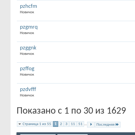
pzhcfm
Новичок
pzgmrq
Новичок
pzggnk
Новичок
pzffog
Новичок
pzdvfff
Новичок
Показано с 1 по 30 из 1629
Страница 1 из 55
1
2
3
11
51
...
Последняя