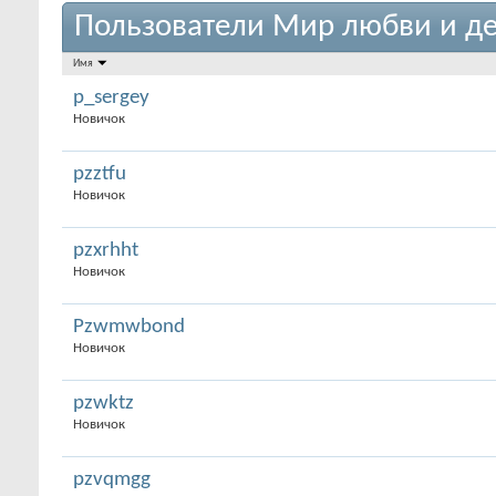
Пользователи Мир любви и де
Имя
p_sergey
Новичок
pzztfu
Новичок
pzxrhht
Новичок
Pzwmwbond
Новичок
pzwktz
Новичок
pzvqmgg