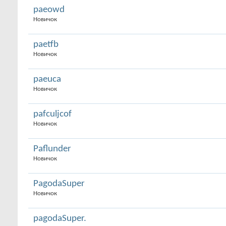
paeowd
Новичок
paetfb
Новичок
paeuca
Новичок
pafculjcof
Новичок
Paflunder
Новичок
PagodaSuper
Новичок
pagodaSuper.