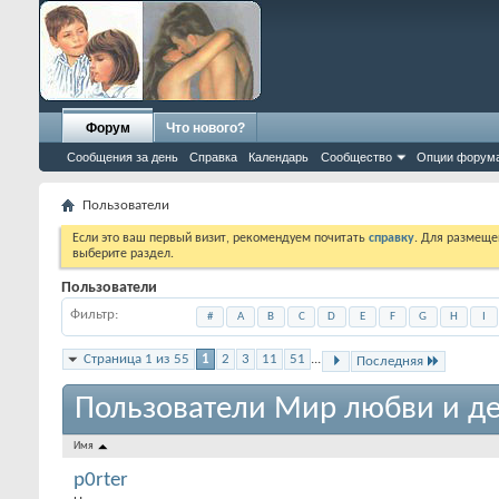
Форум
Что нового?
Сообщения за день
Справка
Календарь
Сообщество
Опции форум
Пользователи
Если это ваш первый визит, рекомендуем почитать
справку
. Для размеще
выберите раздел.
Пользователи
Фильтр
#
A
B
C
D
E
F
G
H
I
Страница 1 из 55
1
2
3
11
51
...
Последняя
Пользователи Мир любви и де
Имя
p0rter