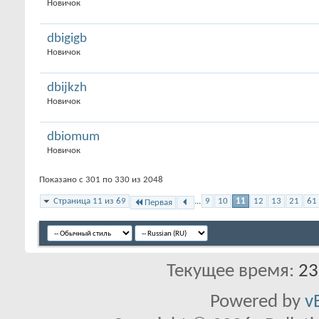
Новичок
dbigigb
Новичок
dbijkzh
Новичок
dbiomum
Новичок
Показано с 301 по 330 из 2048
Страница 11 из 69
...
9
10
11
12
13
21
61
Первая
Текущее время:
23
Powered by
v