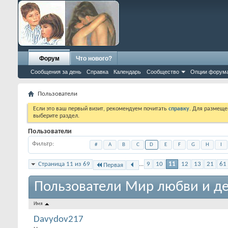
Форум
Что нового?
Сообщения за день
Справка
Календарь
Сообщество
Опции форум
Пользователи
Если это ваш первый визит, рекомендуем почитать
справку
. Для размеще
выберите раздел.
Пользователи
Фильтр
#
A
B
C
D
E
F
G
H
I
Страница 11 из 69
...
9
10
11
12
13
21
61
Первая
Пользователи Мир любви и де
Имя
Davydov217