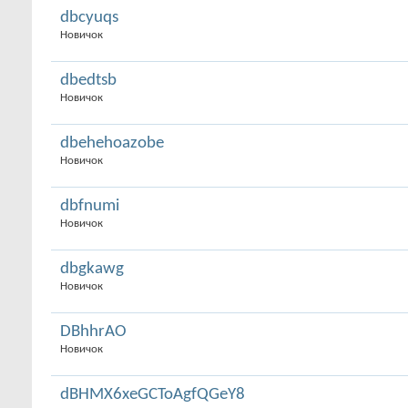
dbcyuqs
Новичок
dbedtsb
Новичок
dbehehoazobe
Новичок
dbfnumi
Новичок
dbgkawg
Новичок
DBhhrAO
Новичок
dBHMX6xeGCToAgfQGeY8