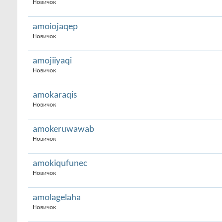
Новичок
amoiojaqep
Новичок
amojiiyaqi
Новичок
amokaraqis
Новичок
amokeruwawab
Новичок
amokiqufunec
Новичок
amolagelaha
Новичок