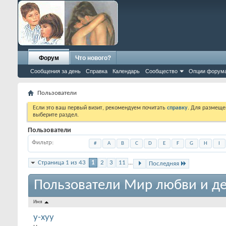
Форум
Что нового?
Сообщения за день
Справка
Календарь
Сообщество
Опции форум
Пользователи
Если это ваш первый визит, рекомендуем почитать
справку
. Для размеще
выберите раздел.
Пользователи
Фильтр
#
A
B
C
D
E
F
G
H
I
Страница 1 из 43
1
2
3
11
...
Последняя
Пользователи Мир любви и де
Имя
y-xyy