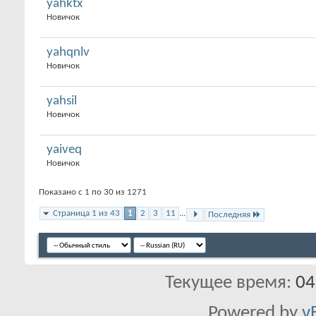
yahktx
Новичок
yahqnlv
Новичок
yahsil
Новичок
yaiveq
Новичок
Показано с 1 по 30 из 1271
Страница 1 из 43
1
2
3
11
...
Последняя
Текущее время:
04
Powered by
v