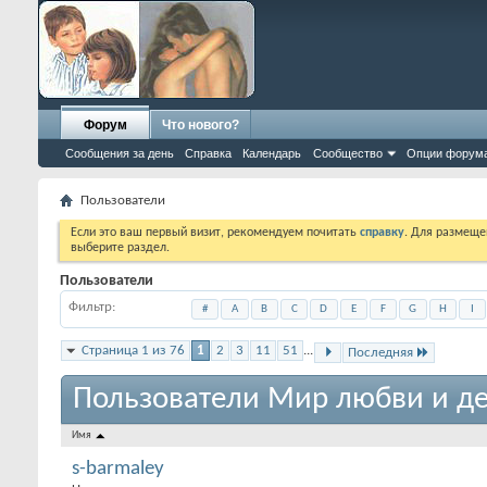
Форум
Что нового?
Сообщения за день
Справка
Календарь
Сообщество
Опции форум
Пользователи
Если это ваш первый визит, рекомендуем почитать
справку
. Для размеще
выберите раздел.
Пользователи
Фильтр
#
A
B
C
D
E
F
G
H
I
Страница 1 из 76
1
2
3
11
51
...
Последняя
Пользователи Мир любви и де
Имя
s-barmaley