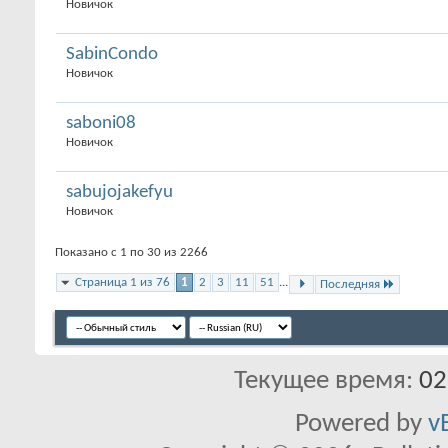
Новичок
SabinCondo
Новичок
saboni08
Новичок
sabujojakefyu
Новичок
Показано с 1 по 30 из 2266
Страница 1 из 76
1
2
3
11
51
...
Последняя
Текущее время:
02
Powered by
v