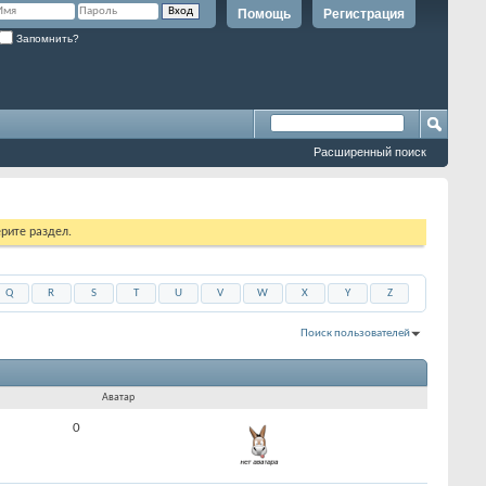
Помощь
Регистрация
Запомнить?
Расширенный поиск
рите раздел.
Q
R
S
T
U
V
W
X
Y
Z
Поиск пользователей
Показано с 1 по 30 из 5417
На поиск затрачено
0.08
сек.
Аватар
0