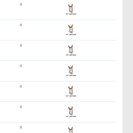
0
0
0
0
0
0
0