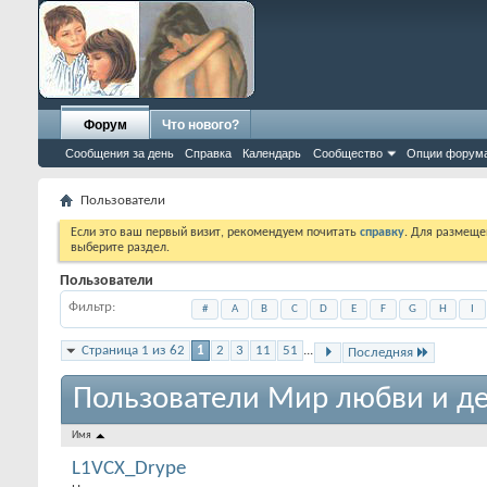
Форум
Что нового?
Сообщения за день
Справка
Календарь
Сообщество
Опции форум
Пользователи
Если это ваш первый визит, рекомендуем почитать
справку
. Для размеще
выберите раздел.
Пользователи
Фильтр
#
A
B
C
D
E
F
G
H
I
Страница 1 из 62
1
2
3
11
51
...
Последняя
Пользователи Мир любви и де
Имя
L1VCX_Drype