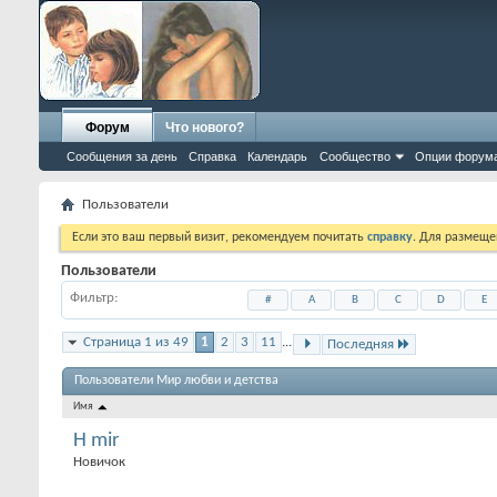
Форум
Что нового?
Сообщения за день
Справка
Календарь
Сообщество
Опции форум
Пользователи
Если это ваш первый визит, рекомендуем почитать
справку
. Для размеще
Пользователи
Фильтр
#
A
B
C
D
E
Страница 1 из 49
1
2
3
11
...
Последняя
Пользователи Мир любви и детства
Имя
H mir
Новичок