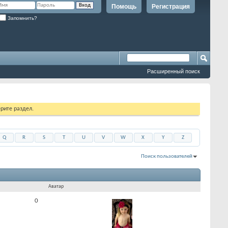
Помощь
Регистрация
Запомнить?
Расширенный поиск
рите раздел.
Q
R
S
T
U
V
W
X
Y
Z
Поиск пользователей
Показано с 1 по 30 из 1460
На поиск затрачено
0.08
сек.
Аватар
0