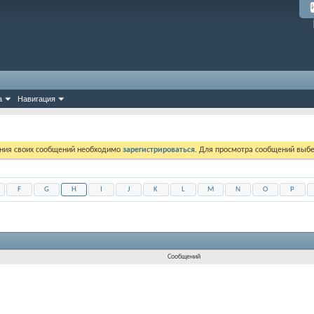
а
Навигация
ния своих сообщений необходимо
зарегистрироваться
. Для просмотра сообщений выбе
F
G
H
I
J
K
L
M
N
O
P
Сообщений