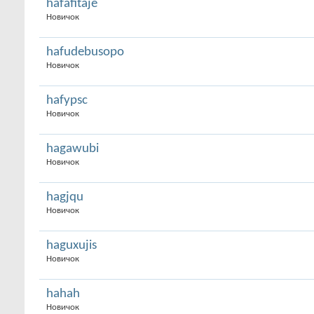
hafafitaje
Новичок
hafudebusopo
Новичок
hafypsc
Новичок
hagawubi
Новичок
hagjqu
Новичок
haguxujis
Новичок
hahah
Новичок