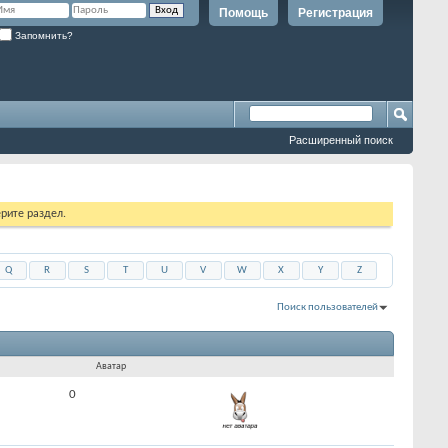
Помощь
Регистрация
Запомнить?
Расширенный поиск
рите раздел.
Q
R
S
T
U
V
W
X
Y
Z
Поиск пользователей
Показано с 31 по 60 из 5556
На поиск затрачено
0.13
сек.
Аватар
0