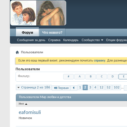
Форум
Что нового?
Сообщения за день
Справка
Календарь
Сообщество
Опции форум
Пользователи
Если это ваш первый визит, рекомендуем почитать
справку
. Для размеще
Пользователи
Фильтр
#
A
B
C
D
E
Страница 2 из 186
1
2
3
4
12
52
102
...
Первая
Пользователи Мир любви и детства
Имя
eafomisuli
Новичок