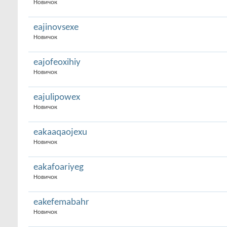
Новичок
eajinovsexe
Новичок
eajofeoxihiy
Новичок
eajulipowex
Новичок
eakaaqaojexu
Новичок
eakafoariyeg
Новичок
eakefemabahr
Новичок