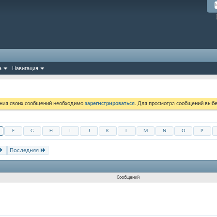
а
Навигация
ния своих сообщений необходимо
зарегистрироваться
. Для просмотра сообщений выбе
F
G
H
I
J
K
L
M
N
O
P
Последняя
Сообщений