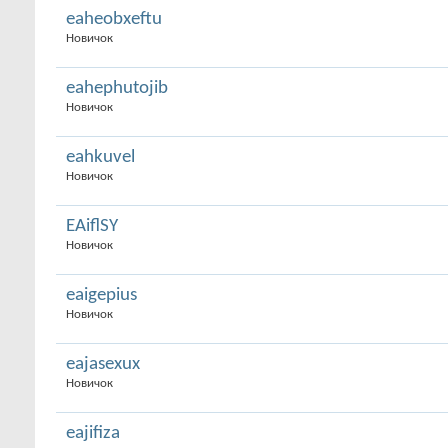
eaheobxeftu
Новичок
eahephutojib
Новичок
eahkuvel
Новичок
EAiflSY
Новичок
eaigepius
Новичок
eajasexux
Новичок
eajifiza