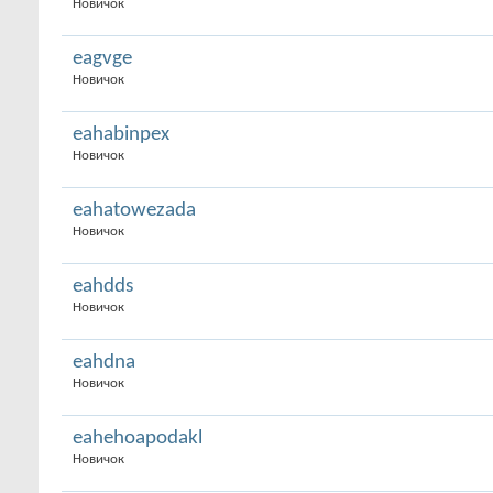
Новичок
eagvge
Новичок
eahabinpex
Новичок
eahatowezada
Новичок
eahdds
Новичок
eahdna
Новичок
eahehoapodakl
Новичок