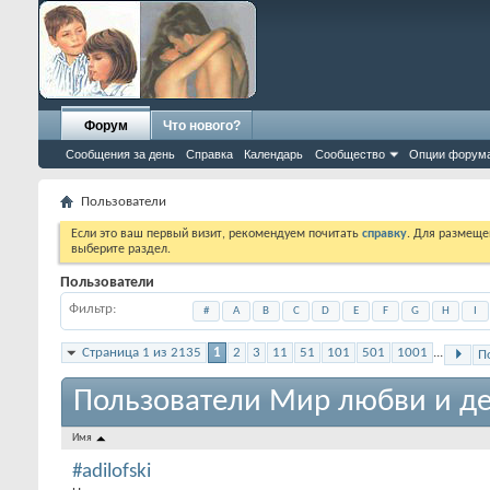
Форум
Что нового?
Сообщения за день
Справка
Календарь
Сообщество
Опции форум
Пользователи
Если это ваш первый визит, рекомендуем почитать
справку
. Для размеще
выберите раздел.
Пользователи
Фильтр
#
A
B
C
D
E
F
G
H
I
Страница 1 из 2135
1
2
3
11
51
101
501
1001
...
П
Пользователи Мир любви и де
Имя
#adilofski