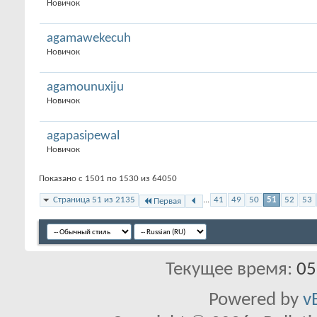
Новичок
agamawekecuh
Новичок
agamounuxiju
Новичок
agapasipewal
Новичок
Показано с 1501 по 1530 из 64050
Страница 51 из 2135
...
41
49
50
51
52
53
Первая
Текущее время:
05
Powered by
v