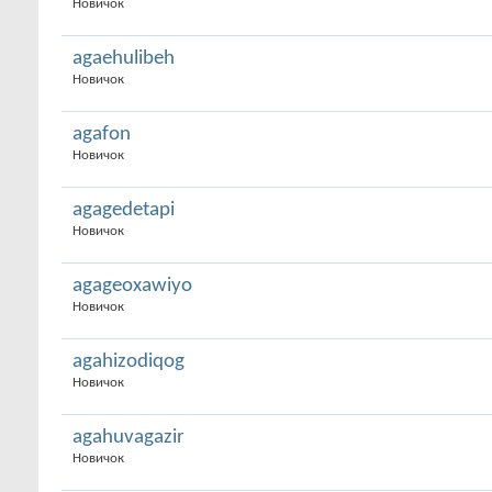
Новичок
agaehulibeh
Новичок
agafon
Новичок
agagedetapi
Новичок
agageoxawiyo
Новичок
agahizodiqog
Новичок
agahuvagazir
Новичок