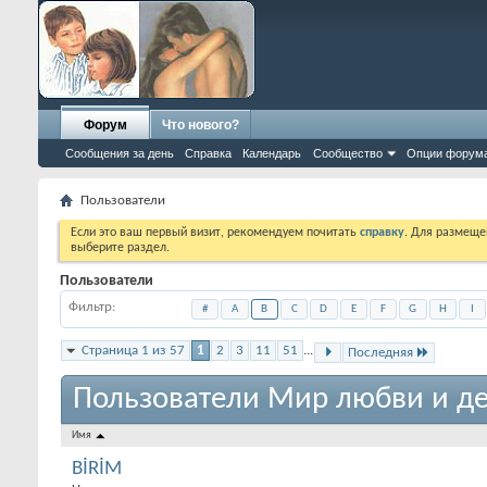
Форум
Что нового?
Сообщения за день
Справка
Календарь
Сообщество
Опции форум
Пользователи
Если это ваш первый визит, рекомендуем почитать
справку
. Для размеще
выберите раздел.
Пользователи
Фильтр
#
A
B
C
D
E
F
G
H
I
Страница 1 из 57
1
2
3
11
51
...
Последняя
Пользователи Мир любви и де
Имя
BİRİM