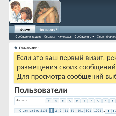
Форум
Что нового?
Сообщения за день
Справка
Календарь
Сообщество
Опции форум
Пользователи
Если это ваш первый визит, р
размещения своих сообщени
Для просмотра сообщений выб
Пользователи
Фильтр
#
A
B
C
D
E
F
G
H
I
Страница 1 из 2135
1
2
3
11
51
101
501
1001
...
П