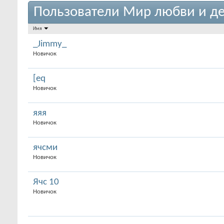
Пользователи Мир любви и де
Имя
_Jimmy_
Новичок
[eq
Новичок
яяя
Новичок
ячсми
Новичок
Ячс 10
Новичок