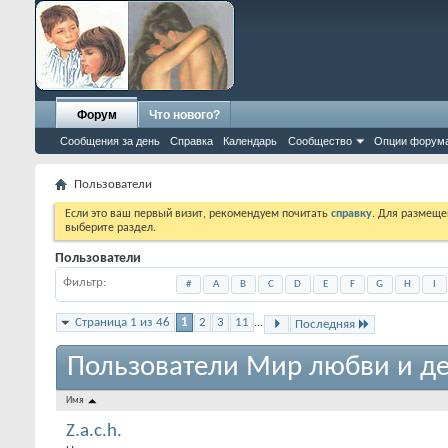
Форум
Что нового?
Сообщения за день
Справка
Календарь
Сообщество
Опции форум
Пользователи
Если это ваш первый визит, рекомендуем почитать
справку
. Для размеще
выберите раздел.
Пользователи
Фильтр
#
A
B
C
D
E
F
G
H
I
Страница 1 из 46
1
2
3
11
...
Последняя
Пользователи Мир любви и де
Имя
Z.a.c.h.