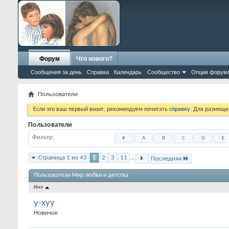
Форум
Что нового?
Сообщения за день
Справка
Календарь
Сообщество
Опции форум
Пользователи
Если это ваш первый визит, рекомендуем почитать
справку
. Для размеще
Пользователи
Фильтр
#
A
B
C
D
E
Страница 1 из 43
1
2
3
11
...
Последняя
Пользователи Мир любви и детства
Имя
y-xyy
Новичок