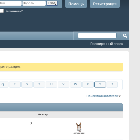
Помощь
Регистрация
Запомнить?
Расширенный поиск
рите раздел.
Q
R
S
T
U
V
W
X
Y
Z
Поиск пользователей
Показано с 1 по 30 из 1271
На поиск затрачено
0.05
сек.
Аватар
0