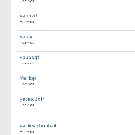
Новичок
yabhvd
Новичок
yabjxt
Новичок
yabooqt
Новичок
Yacilop
Новичок
yacine16fr
Новичок
yackevichmihail
Новичок