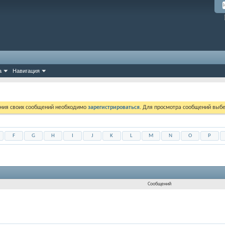
а
Навигация
ния своих сообщений необходимо
зарегистрироваться
. Для просмотра сообщений выбе
F
G
H
I
J
K
L
M
N
O
P
Сообщений