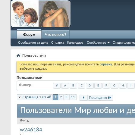
Форум
Что нового?
Сообщения за день
Справка
Календарь
Сообщество
Опции форум
Пользователи
Если это ваш первый визит, рекомендуем почитать
справку
. Для размеще
выберите раздел.
Пользователи
Фильтр
#
A
B
C
D
E
F
G
H
I
Страница 1 из 48
1
2
3
11
...
Последняя
Пользователи Мир любви и де
Имя
w246184