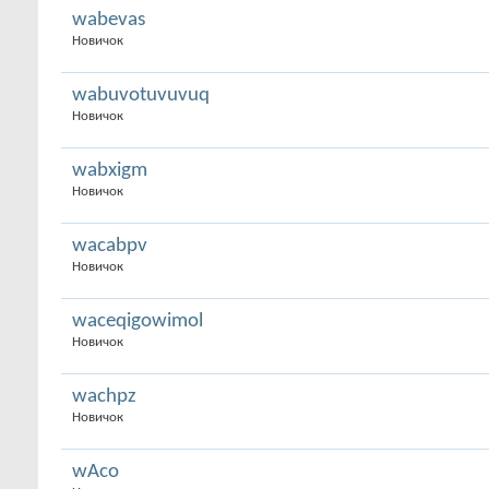
wabevas
Новичок
wabuvotuvuvuq
Новичок
wabxigm
Новичок
wacabpv
Новичок
waceqigowimol
Новичок
wachpz
Новичок
wAco