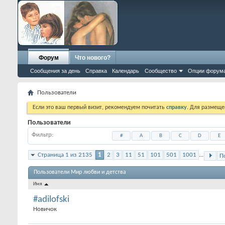
Форум
Что нового?
Сообщения за день
Справка
Календарь
Сообщество
Опции форум
Пользователи
Если это ваш первый визит, рекомендуем почитать
справку
. Для размеще
Пользователи
Фильтр
#
A
B
C
D
E
Страница 1 из 2135
1
2
3
11
51
101
501
1001
...
П
Пользователи Мир любви и детства
Имя
#adilofski
Новичок