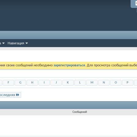
а
Навигация
ния своих сообщений необходимо
зарегистрироваться
. Для просмотра сообщений выбе
F
G
H
I
J
K
L
M
N
O
P
оследняя
Сообщений