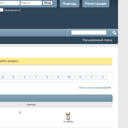
Помощь
Регистрация
Запомнить?
Расширенный поиск
рите раздел.
Q
R
S
T
U
V
W
X
Y
Z
Поиск пользователей
Показано с 1 по 30 из 64047
На поиск затрачено
0.05
сек.
Аватар
0