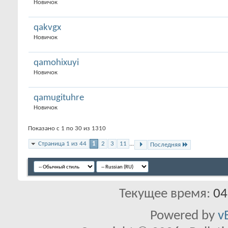
Новичок
qakvgx
Новичок
qamohixuyi
Новичок
qamugituhre
Новичок
Показано с 1 по 30 из 1310
Страница 1 из 44
1
2
3
11
...
Последняя
Текущее время:
04
Powered by
v