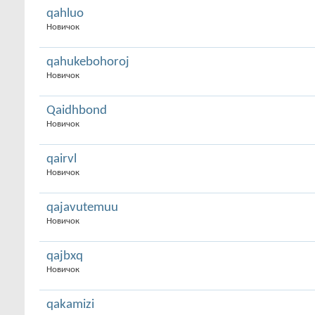
qahluo
Новичок
qahukebohoroj
Новичок
Qaidhbond
Новичок
qairvl
Новичок
qajavutemuu
Новичок
qajbxq
Новичок
qakamizi