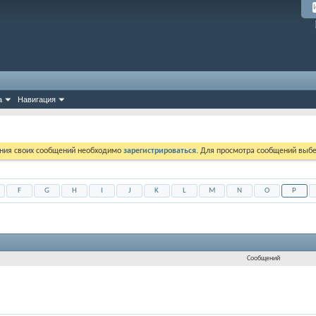
а
Навигация
ния своих сообщений необходимо
зарегистрироваться
. Для просмотра сообщений выбе
F
G
H
I
J
K
L
M
N
O
P
Сообщений