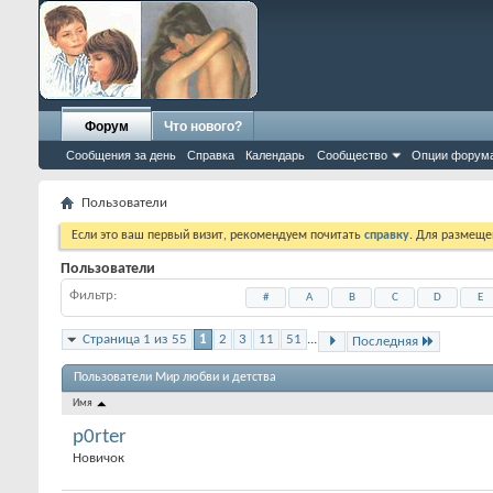
Форум
Что нового?
Сообщения за день
Справка
Календарь
Сообщество
Опции форум
Пользователи
Если это ваш первый визит, рекомендуем почитать
справку
. Для размеще
Пользователи
Фильтр
#
A
B
C
D
E
Страница 1 из 55
1
2
3
11
51
...
Последняя
Пользователи Мир любви и детства
Имя
p0rter
Новичок