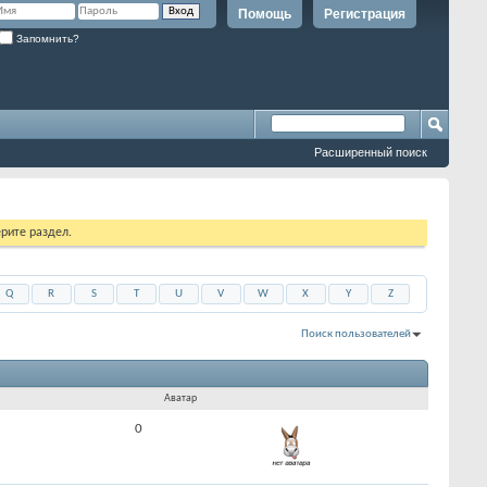
Помощь
Регистрация
Запомнить?
Расширенный поиск
рите раздел.
Q
R
S
T
U
V
W
X
Y
Z
Поиск пользователей
Показано с 1 по 30 из 1629
На поиск затрачено
0.06
сек.
Аватар
0