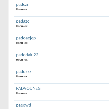
padczr
Новичок
padgzc
Новичок
padoaejep
Новичок
padodalu22
Новичок
padqzxz
Новичок
PADVODNEG
Новичок
paeowd