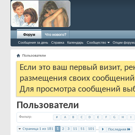
Форум
Что нового?
Сообщения за день
Справка
Календарь
Сообщество
Опции форум
Пользователи
Если это ваш первый визит, р
размещения своих сообщени
Для просмотра сообщений выб
Пользователи
Фильтр
#
A
B
C
D
E
F
G
H
I
Страница 1 из 181
1
2
3
11
51
101
...
Последняя