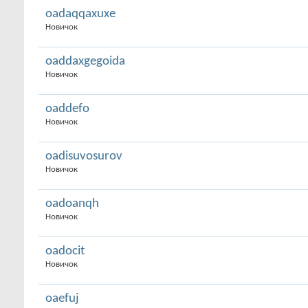
oadaqqaxuxe
Новичок
oaddaxgegoida
Новичок
oaddefo
Новичок
oadisuvosurov
Новичок
oadoanqh
Новичок
oadocit
Новичок
oaefuj