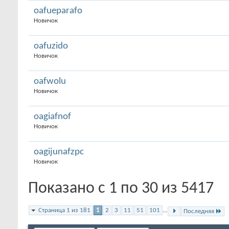
oafueparafo
Новичок
oafuzido
Новичок
oafwolu
Новичок
oagiafnof
Новичок
oagijunafzpc
Новичок
Показано с 1 по 30 из 5417
Страница 1 из 181
1
2
3
11
51
101
...
Последняя