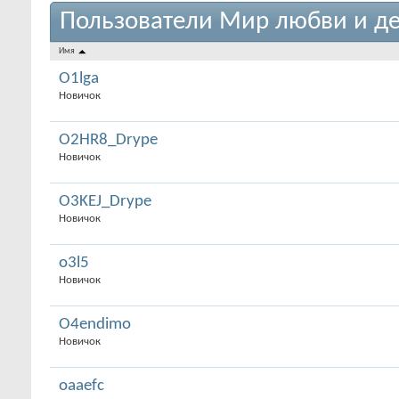
Пользователи Мир любви и де
Имя
O1lga
Новичок
O2HR8_Drype
Новичок
O3KEJ_Drype
Новичок
o3l5
Новичок
O4endimo
Новичок
oaaefc