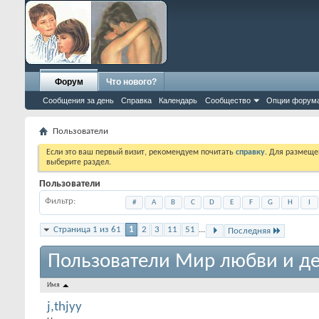
Форум
Что нового?
Сообщения за день
Справка
Календарь
Сообщество
Опции форум
Пользователи
Если это ваш первый визит, рекомендуем почитать
справку
. Для размеще
выберите раздел.
Пользователи
Фильтр
#
A
B
C
D
E
F
G
H
I
Страница 1 из 61
1
2
3
11
51
...
Последняя
Пользователи Мир любви и де
Имя
j,thjyy