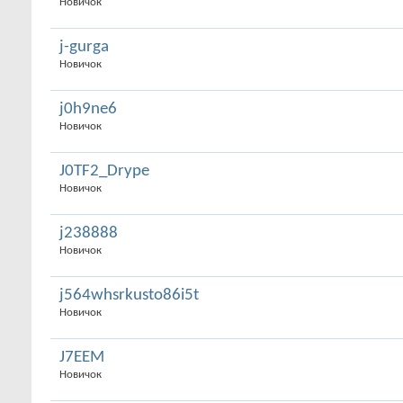
Новичок
j-gurga
Новичок
j0h9ne6
Новичок
J0TF2_Drype
Новичок
j238888
Новичок
j564whsrkusto86i5t
Новичок
J7EEM
Новичок