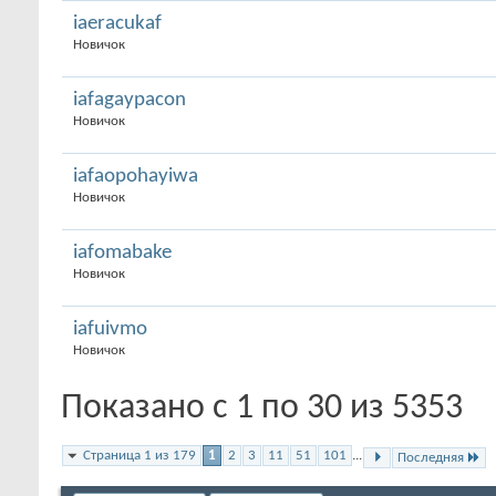
iaeracukaf
Новичок
iafagaypacon
Новичок
iafaopohayiwa
Новичок
iafomabake
Новичок
iafuivmo
Новичок
Показано с 1 по 30 из 5353
Страница 1 из 179
1
2
3
11
51
101
...
Последняя