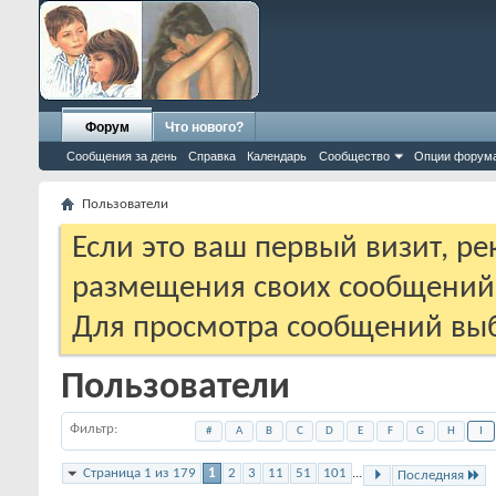
Форум
Что нового?
Сообщения за день
Справка
Календарь
Сообщество
Опции форум
Пользователи
Если это ваш первый визит, р
размещения своих сообщени
Для просмотра сообщений выб
Пользователи
Фильтр
#
A
B
C
D
E
F
G
H
I
Страница 1 из 179
1
2
3
11
51
101
...
Последняя