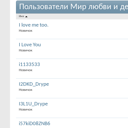
Пользователи Мир любви и де
Имя
I love me too.
Новичок
I Love You
Новичок
i1133533
Новичок
I2DKD_Drype
Новичок
I3L1U_Drype
Новичок
i57kiD08ZNB6