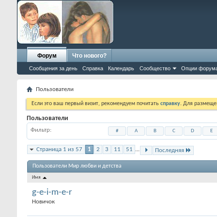
Форум
Что нового?
Сообщения за день
Справка
Календарь
Сообщество
Опции форум
Пользователи
Если это ваш первый визит, рекомендуем почитать
справку
. Для размеще
Пользователи
Фильтр
#
A
B
C
D
E
Страница 1 из 57
1
2
3
11
51
...
Последняя
Пользователи Мир любви и детства
Имя
g-e-i-m-e-r
Новичок