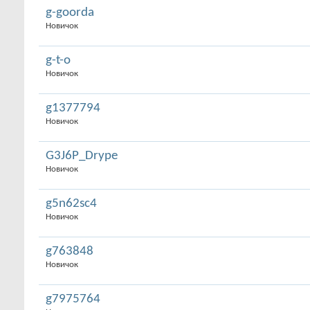
g-goorda
Новичок
g-t-o
Новичок
g1377794
Новичок
G3J6P_Drype
Новичок
g5n62sc4
Новичок
g763848
Новичок
g7975764