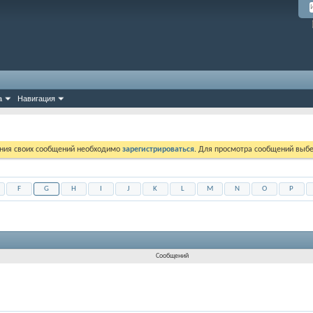
а
Навигация
ния своих сообщений необходимо
зарегистрироваться
. Для просмотра сообщений выбе
F
G
H
I
J
K
L
M
N
O
P
Сообщений