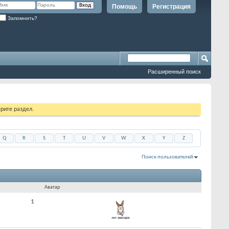
Помощь
Регистрация
Запомнить?
Расширенный поиск
рите раздел.
Q
R
S
T
U
V
W
X
Y
Z
Поиск пользователей
Показано с 1 по 30 из 1701
На поиск затрачено
0.09
сек.
Аватар
1