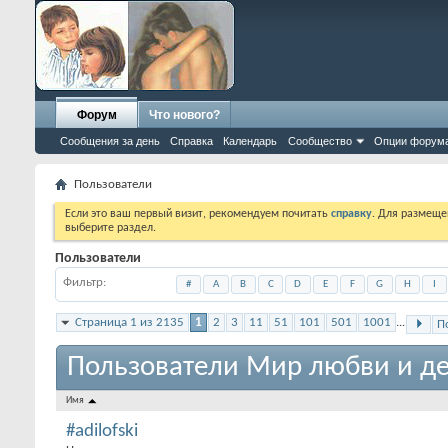
Форум
Что нового?
Сообщения за день
Справка
Календарь
Сообщество
Опции форум
Пользователи
Если это ваш первый визит, рекомендуем почитать
справку
. Для размеще
выберите раздел.
Пользователи
Фильтр
#
A
B
C
D
E
F
G
H
I
Страница 1 из 2135
1
2
3
11
51
101
501
1001
...
П
Пользователи Мир любви и де
Имя
#adilofski