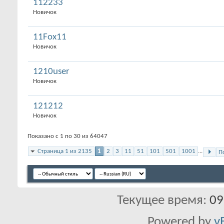
112233
Новичок
11Fox11
Новичок
1210user
Новичок
121212
Новичок
Показано с 1 по 30 из 64047
Страница 1 из 2135
1
2
3
11
51
101
501
1001
...
П
Текущее время:
09
Powered by
v