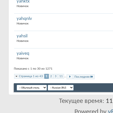
yahktx
Новичок
yahqnlv
Новичок
yahsil
Новичок
yaiveq
Новичок
Показано с 1 по 30 из 1271
Страница 1 из 43
1
2
3
11
...
Последняя
Текущее время:
11
Powered by
v