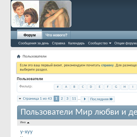
Форум
Что нового?
Сообщения за день
Справка
Календарь
Сообщество
Опции форум
Пользователи
Если это ваш первый визит, рекомендуем почитать
справку
. Для размеще
выберите раздел.
Пользователи
Фильтр
#
A
B
C
D
E
F
G
H
I
Страница 1 из 43
1
2
3
11
...
Последняя
Пользователи Мир любви и де
Имя
y-xyy