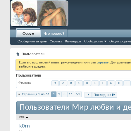
Форум
Что нового?
Сообщения за день
Справка
Календарь
Сообщество
Опции форум
Пользователи
Если это ваш первый визит, рекомендуем почитать
справку
. Для размеще
выберите раздел.
Пользователи
Фильтр
#
A
B
C
D
E
F
G
H
I
Страница 1 из 61
1
2
3
11
51
...
Последняя
Пользователи Мир любви и де
Имя
k0rn