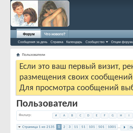
Форум
Что нового?
Сообщения за день
Справка
Календарь
Сообщество
Опции форум
Пользователи
Если это ваш первый визит, р
размещения своих сообщени
Для просмотра сообщений выб
Пользователи
Фильтр
#
A
B
C
D
E
F
G
H
I
Страница 1 из 2135
1
2
3
11
51
101
501
1001
...
П