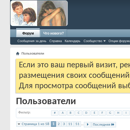
Форум
Что нового?
Сообщения за день
Справка
Календарь
Сообщество
Опции форум
Пользователи
Если это ваш первый визит, р
размещения своих сообщени
Для просмотра сообщений выб
Пользователи
Фильтр
#
A
B
C
D
E
F
G
H
I
Страница 1 из 58
1
2
3
11
51
...
Последняя