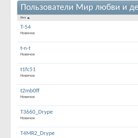
Пользователи Мир любви и де
Имя
T-54
Новичок
t-n-t
Новичок
t1fc51
Новичок
t2mb0ff
Новичок
T3660_Drype
Новичок
T4MR2_Drype