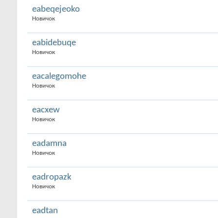
eabeqejeoko
Новичок
eabidebuqe
Новичок
eacalegomohe
Новичок
eacxew
Новичок
eadamna
Новичок
eadropazk
Новичок
eadtan