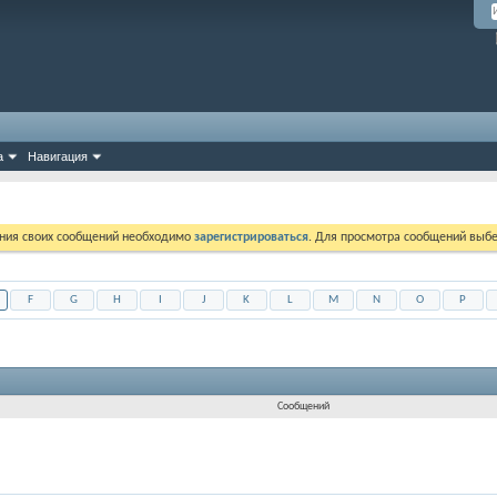
а
Навигация
ния своих сообщений необходимо
зарегистрироваться
. Для просмотра сообщений выбе
F
G
H
I
J
K
L
M
N
O
P
Сообщений