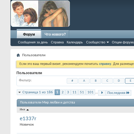
Форум
Что нового?
Сообщения за день
Справка
Календарь
Сообщество
Опции форум
Пользователи
Если это ваш первый визит, рекомендуем почитать
справку
. Для размеще
Пользователи
Фильтр
#
A
B
C
D
E
Страница 1 из 186
1
2
3
11
51
101
...
Последняя
Пользователи Мир любви и детства
Имя
e1337r
Новичок