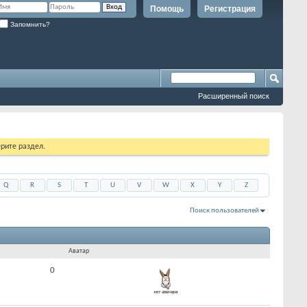
Помощь
Регистрация
Запомнить?
Расширенный поиск
рите раздел.
Q
R
S
T
U
V
W
X
Y
Z
Поиск пользователей
Показано с 1 по 30 из 5556
На поиск затрачено
0.11
сек.
Аватар
0