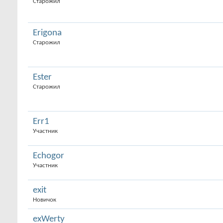
Старожил
Erigona
Старожил
Ester
Старожил
Err1
Участник
Echogor
Участник
exit
Новичок
exWerty