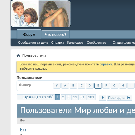
Форум
Что нового?
Сообщения за день
Справка
Календарь
Сообщество
Опции форум
Пользователи
Если это ваш первый визит, рекомендуем почитать
справку
. Для размеще
выберите раздел.
Пользователи
Фильтр
#
A
B
C
D
E
F
G
H
I
Страница 1 из 186
1
2
3
11
51
101
...
Последняя
Пользователи Мир любви и де
Имя
Err