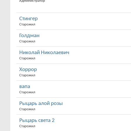
Администратор
Стингер
Старожил
Голдман
Старожил
Николай Николаевич
Старожил
Хоррор
Старожил
вапа
Старожил
Рыцарь алой розы
Старожил
Рыцарь света 2
Старожил