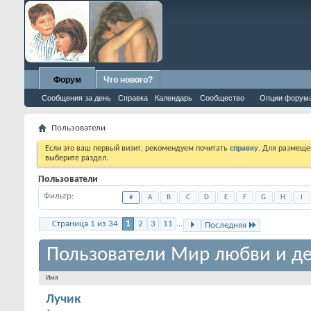
Форум
Что нового?
Сообщения за день
Справка
Календарь
Сообщество
Опции форум
Пользователи
Если это ваш первый визит, рекомендуем почитать
справку
. Для размеще
выберите раздел.
Пользователи
Фильтр
#
A
B
C
D
E
F
G
H
I
Страница 1 из 34
1
2
3
11
...
Последняя
Пользователи Мир любви и де
Имя
Лучик