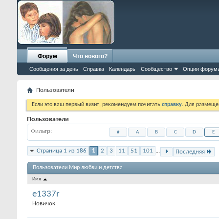
Форум
Что нового?
Сообщения за день
Справка
Календарь
Сообщество
Опции форум
Пользователи
Если это ваш первый визит, рекомендуем почитать
справку
. Для размеще
Пользователи
Фильтр
#
A
B
C
D
E
Страница 1 из 186
1
2
3
11
51
101
...
Последняя
Пользователи Мир любви и детства
Имя
e1337r
Новичок