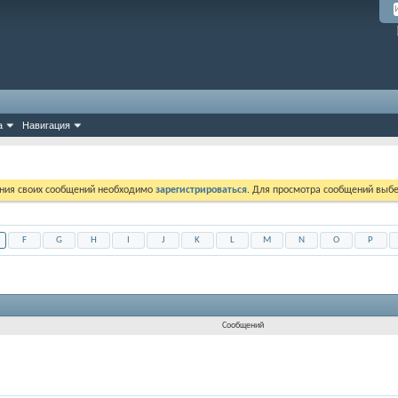
а
Навигация
ния своих сообщений необходимо
зарегистрироваться
. Для просмотра сообщений выбе
F
G
H
I
J
K
L
M
N
O
P
Сообщений