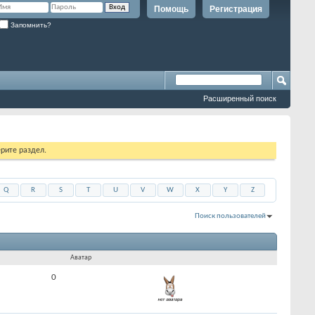
Помощь
Регистрация
Запомнить?
Расширенный поиск
рите раздел.
Q
R
S
T
U
V
W
X
Y
Z
Поиск пользователей
Показано с 1 по 30 из 5556
На поиск затрачено
0.11
сек.
Аватар
0