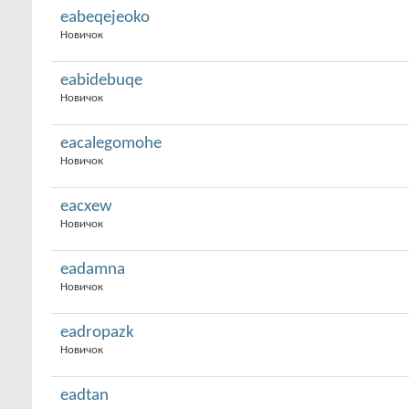
eabeqejeoko
Новичок
eabidebuqe
Новичок
eacalegomohe
Новичок
eacxew
Новичок
eadamna
Новичок
eadropazk
Новичок
eadtan