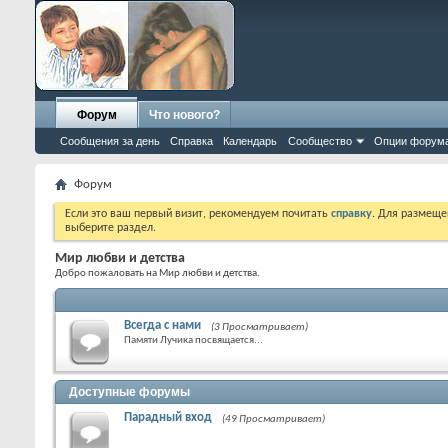
Форум
Что нового?
Сообщения за день
Справка
Календарь
Сообщество
Опции форум
Форум
Если это ваш первый визит, рекомендуем почитать
справку
. Для размеще
выберите раздел.
Мир любви и детства
Добро пожаловать на Мир любви и детства.
Всегда с нами
(3 Просматривает)
Памяти Лучика посвящается...
Доступные форумы
Парадный вход
(49 Просматривает)