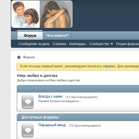
Форум
Что нового?
Сообщения за день
Справка
Календарь
Сообщество
Опции форум
Форум
Если это ваш первый визит, рекомендуем почитать
справку
. Для размеще
Мир любви и детства
Добро пожаловать на Мир любви и детства.
Всегда с нами
(15 Просматривает)
Памяти Лучика посвящается...
Доступные форумы
Парадный вход
(72 Просматривает)