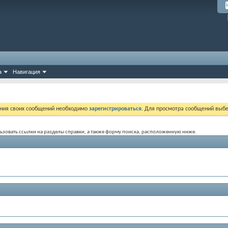
а
Навигация
ния своих сообщений необходимо
зарегистрироваться
. Для просмотра сообщений выбе
ользовать ссылки на разделы справки, а также форму поиска, расположенную ниже.