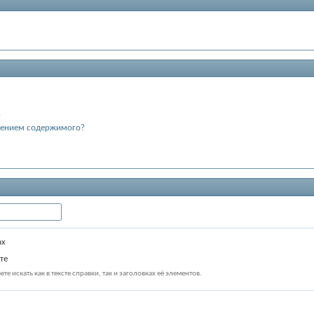
?
щением содержимого?
ах
те
те искать как в тексте справки, так и заголовках её элементов.