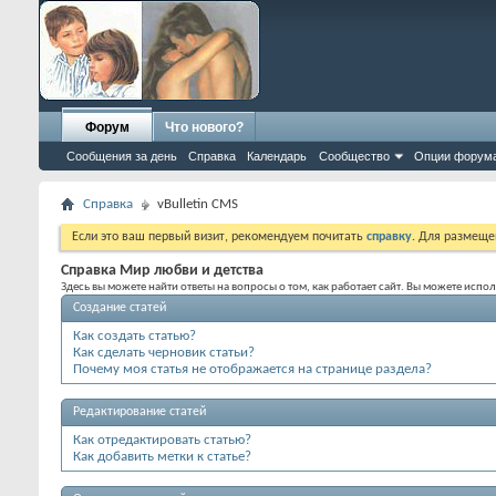
Форум
Что нового?
Сообщения за день
Справка
Календарь
Сообщество
Опции форум
Справка
vBulletin CMS
Если это ваш первый визит, рекомендуем почитать
справку
. Для размеще
Справка Мир любви и детства
Здесь вы можете найти ответы на вопросы о том, как работает сайт. Вы можете исп
Создание статей
Как создать статью?
Как сделать черновик статьи?
Почему моя статья не отображается на странице раздела?
Редактирование статей
Как отредактировать статью?
Как добавить метки к статье?