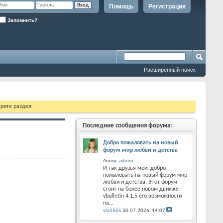
Помощь
Регистрация
Запомнить?
Расширенный поиск
рите раздел.
Последние сообщения форума:
Добро пожаловать на новый
форум мир любви и детства
Автор:
admin
И так друзья мои, добро
пожаловать на новый форум мир
любви и детства. Этот форум
стоит на более новом движке
vbulletin 4.1.5 его возможности
на...
vla1505
30.07.2026,
14:07