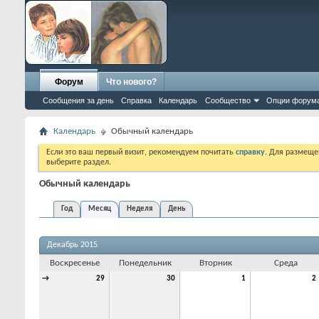
Форум
Что нового?
Сообщения за день
Справка
Календарь
Сообщество
Опции форум
Календарь
Обычный календарь
Если это ваш первый визит, рекомендуем почитать
справку
. Для размеще
выберите раздел.
Обычный календарь
Год
Месяц
Неделя
День
Декабрь 2015
Воскресенье
Понедельник
Вторник
Среда
→
29
30
1
2