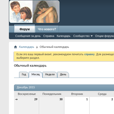
Форум
Что нового?
Сообщения за день
Справка
Календарь
Сообщество
Опции форум
Календарь
Обычный календарь
Если это ваш первый визит, рекомендуем почитать
справку
. Для размеще
выберите раздел.
Обычный календарь
Год
Месяц
Неделя
День
Декабрь 2015
Воскресенье
Понедельник
Вторник
Среда
→
29
30
1
2