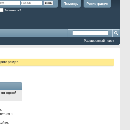
Помощь
Регистрация
Запомнить?
Расширенный поиск
рите раздел.
и по одной
з.
титься к
айте.