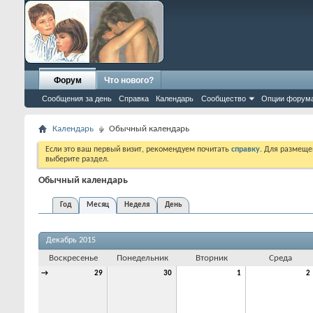
Форум
Что нового?
Сообщения за день
Справка
Календарь
Сообщество
Опции форум
Календарь
Обычный календарь
Если это ваш первый визит, рекомендуем почитать
справку
. Для размеще
выберите раздел.
Обычный календарь
Год
Месяц
Неделя
День
Декабрь 2015
Воскресенье
Понедельник
Вторник
Среда
→
29
30
1
2