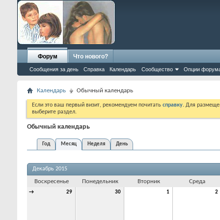
Форум
Что нового?
Сообщения за день
Справка
Календарь
Сообщество
Опции форум
Календарь
Обычный календарь
Если это ваш первый визит, рекомендуем почитать
справку
. Для размеще
выберите раздел.
Обычный календарь
Год
Месяц
Неделя
День
Декабрь 2015
Воскресенье
Понедельник
Вторник
Среда
→
29
30
1
2