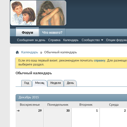
Форум
Что нового?
Сообщения за день
Справка
Календарь
Сообщество
Опции форум
Календарь
Обычный календарь
Если это ваш первый визит, рекомендуем почитать
справку
. Для размеще
выберите раздел.
Обычный календарь
Год
Месяц
Неделя
День
Декабрь 2015
Воскресенье
Понедельник
Вторник
Среда
→
29
30
1
2