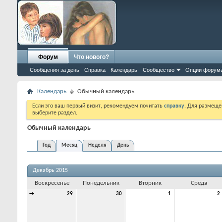
Форум
Что нового?
Сообщения за день
Справка
Календарь
Сообщество
Опции форум
Календарь
Обычный календарь
Если это ваш первый визит, рекомендуем почитать
справку
. Для размеще
выберите раздел.
Обычный календарь
Год
Месяц
Неделя
День
Декабрь 2015
Воскресенье
Понедельник
Вторник
Среда
→
29
30
1
2